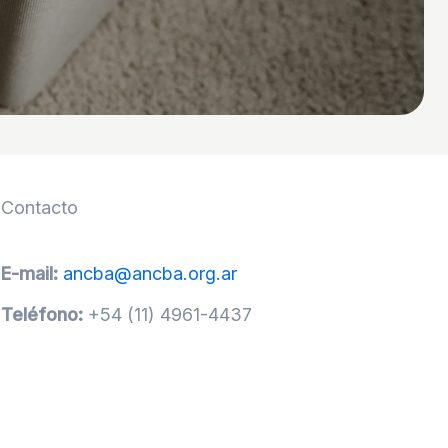
Contacto
E-mail:
ancba@ancba.org.ar
Teléfono:
+54 (11) 4961-4437