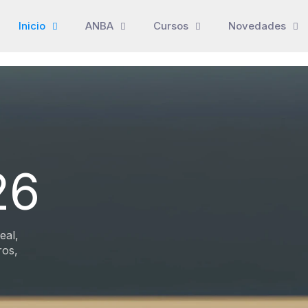
Inicio
ANBA
Cursos
Novedades
26
eal,
ros,