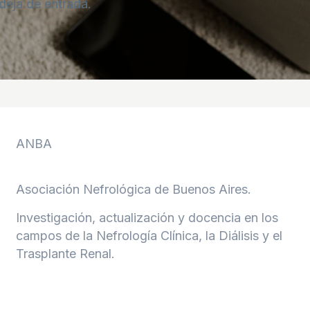
deja de entrada.
ANBA
Asociación Nefrológica de Buenos Aires.
Investigación, actualización y docencia en los
campos de la Nefrología Clínica, la Diálisis y el
Trasplante Renal.