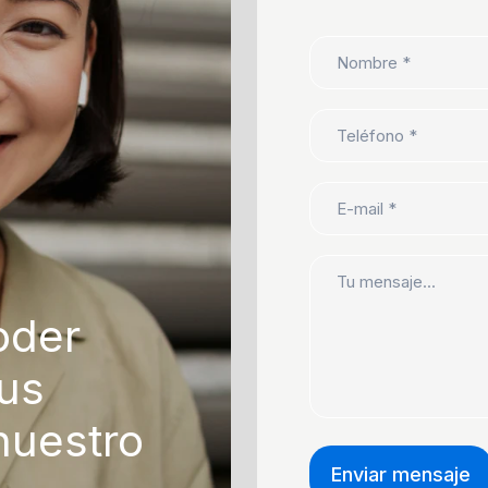
oder
tus
nuestro