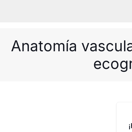
Anatomía vascula
ecogr
¡