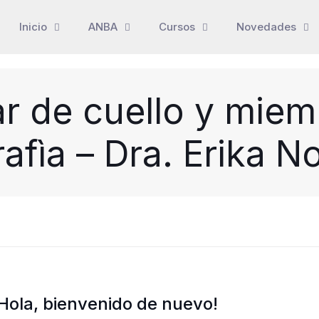
Inicio
ANBA
Cursos
Novedades
r de cuello y miemb
afìa – Dra. Erika N
Hola, bienvenido de nuevo!