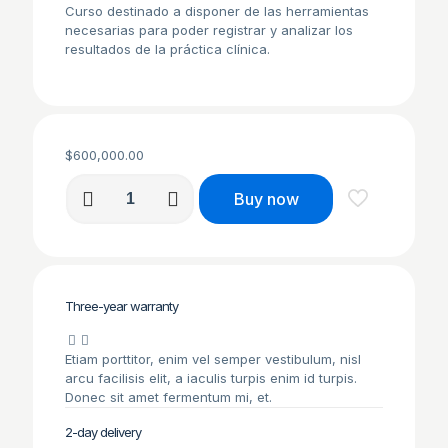
Curso destinado a disponer de las herramientas
necesarias para poder registrar y analizar los
resultados de la práctica clínica.
$
600,000.00
Curso
Buy now
de
Herramientas
de
Informática
para
la
Three-year warranty
Salud
ANBA
cantidad
Etiam porttitor, enim vel semper vestibulum, nisl
arcu facilisis elit, a iaculis turpis enim id turpis.
Donec sit amet fermentum mi, et.
2-day delivery