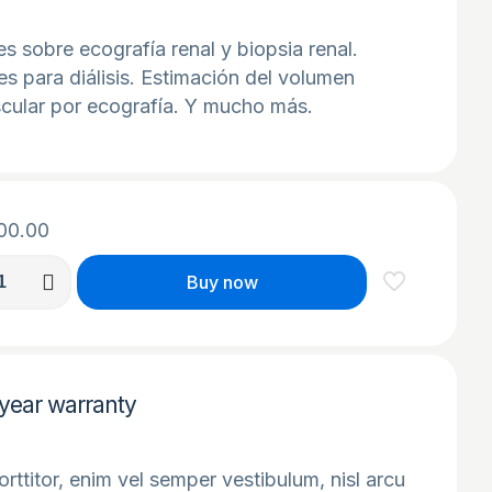
s sobre ecografía renal y biopsia renal.
es para diálisis. Estimación del volumen
scular por ecografía. Y mucho más.
00.00
Buy now
cción
year warranty
gía
ncionista
d
orttitor, enim vel semper vestibulum, nisl arcu