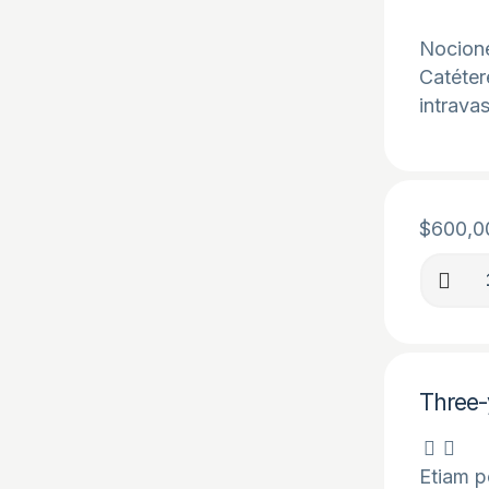
Nocione
Catéter
intrava
$
600,0
Curso
de
Introdu
a
la
Three-
Nefrolo
Interve
cantida
Etiam p